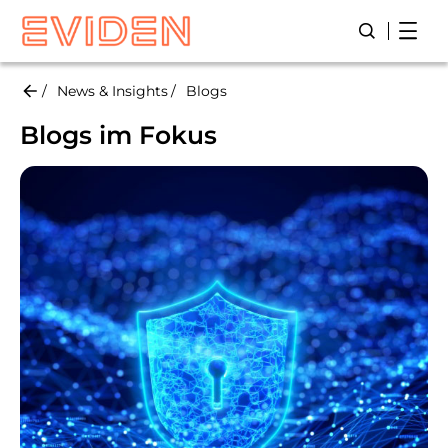
Skip
Open
Suche öffn
to
main
content
News & Insights
Blogs
Blogs im Fokus