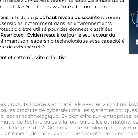
 Trustway Proteccio a obtenu le renouvellement de sa
ale de la sécurité des systèmes d’information).
 ans
, atteste du
plus haut niveau de sécurité
reconnu
ées sensibles, notamment dans les environnements
oteccio d’être utilisé pour des données classifiées
Restricted
.
Eviden reste à ce jour le seul acteur du
onfirmant son leadership technologique et sa capacité à
ère de cybersécurité.
 et cette réussite collective !
 produits logiciels et matériels avec environ 1 milliard 
ancé, les produits de cybersécurité, les systèmes critiqu
nt que leader technologique, Eviden offre aux entreprises
ue de technologies à la fois logicielles et matérielles 
e et de plus de 2 100 brevets technologiques, Eviden d
artificielle, de calcul avancé, de sécurité, de données et