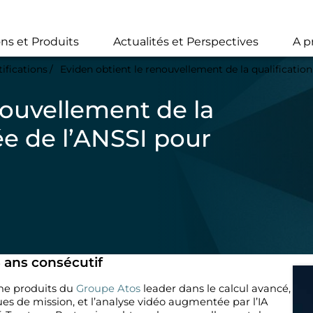
Skip
to
main
ons et Produits
Actualités et Perspectives
A p
content
tifications
Eviden obtient le renouvellement de la qualificati
nouvellement de la
ée de l’ANSSI pour
™
3 ans consécutif
che produits du
Groupe Atos
leader dans le calcul avancé,
ques de mission, et l’analyse vidéo augmentée par l’IA