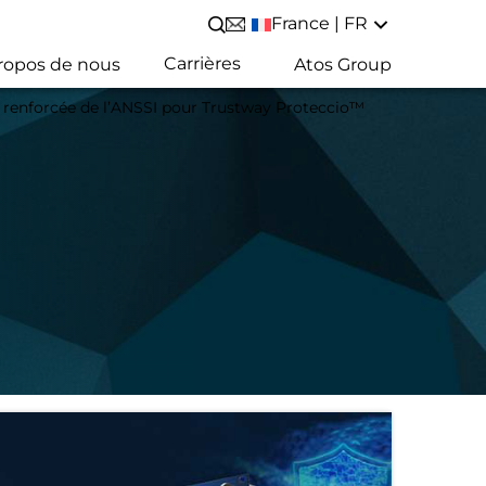
France | FR
Lancer/Fermer une recherche
Carrières
ropos de nous
Atos Group
on renforcée de l’ANSSI pour Trustway Proteccio™