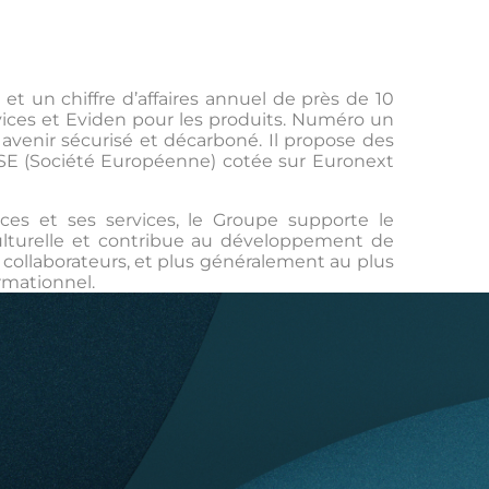
et un chiffre d’affaires annuel de près de 10
ervices et Eviden pour les produits. Numéro un
avenir sécurisé et décarboné. Il propose des
ne SE (Société Européenne) cotée sur Euronext
ces et ses services, le Groupe supporte le
ulturelle et contribue au développement de
s collaborateurs, et plus généralement au plus
rmationnel.