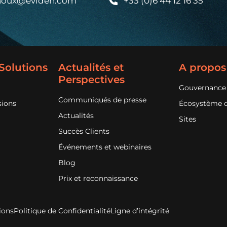
rnoux@eviden.com
+33 (0)6 44 12 16 35
 Solutions
Actualités et
A propos
Perspectives
Gouvernance
Communiqués de presse
sions
Écosystème d
Actualités
Sites
Succès Clients
Événements et webinaires
Blog
Prix et reconnaissance
ions
Politique de Confidentialité
Ligne d’intégrité