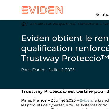
Soluti
Actualités et Perspectives
Distinctions & Cer
Eviden obtient le re
qualification renforc
Trustway Proteccio
Paris, France - Juillet 2, 2025
Trustway Proteccio est certifié pour 
Paris, France – 2 Juillet 2025
–
Eviden
, la bran
les produits de cybersécurité, les systèmes criti