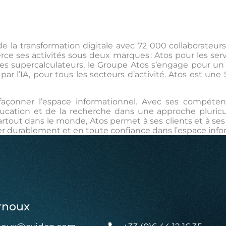
e la transformation digitale avec 72 000 collaborateurs 
xerce ses activités sous deux marques : Atos pour les s
es supercalculateurs, le Groupe Atos s’engage pour un 
 par l’IA, pour tous les secteurs d’activité. Atos est u
façonner l’espace informationnel. Avec ses compéten
ucation et de la recherche dans une approche pluric
artout dans le monde, Atos permet à ses clients et à se
ser durablement et en toute confiance dans l’espace info
rnoux