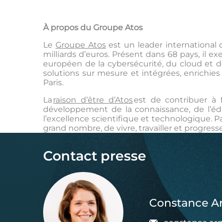
À propos du Groupe Atos
Le
Groupe Atos
est un leader international d
milliards d’euros. Présent dans 68 pays, il e
européen de la cybersécurité, du cloud et d
solutions sur mesure et intégrées, enrichies
Paris.
La
raison d’être d’Atos
est de contribuer à 
développement de la connaissance, de l’éd
l’excellence scientifique et technologique. P
grand nombre, de vivre, travailler et progres
Contact presse
Constance A