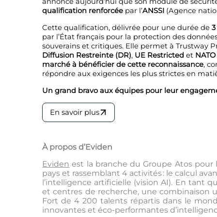
annonce aujourd’hui que son module de sécurité
qualification renforcée
par l’
ANSSI
(Agence nation
Cette qualification, délivrée pour une durée de
3
par l’État français pour la protection des donn
souverains et critiques. Elle permet à Trustway Pr
Diffusion Restreinte (DR)
,
UE Restricted
et
NATO 
marché à bénéficier de cette reconnaissance
, c
répondre aux exigences les plus strictes en mati
Un grand bravo aux équipes pour leur engagement
En savoir plus
À propos d’Eviden
Eviden
est la branche du Groupe Atos pour les
pays et rassemblant 4 activités : le calcul av
l’intelligence artificielle (vision AI). En ta
et centres de recherche, une combinaison uniq
Fort de 4 200 talents répartis dans le mond
innovantes et éco-performantes d’intelligence 