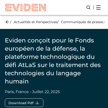
Skip
Open
Lancer/Fer
to
main
content
Actualités et Perspectives
Communiqués de presse
Eviden conçoit pour le Fonds
européen de la défense, la
plateforme technologique du
défi AtLaS sur le traitement des
technologies du langage
humain
Paris, France - Juillet 22, 2025
Download Pdf