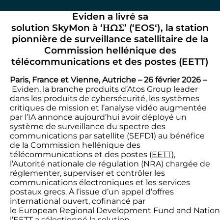
Eviden
a livré sa
solution
SkyMon
à
‘
ΗΩΣ
’
(
‘
EOS
‘
), la station
pionnière de surveillance satellitaire de la
Commission hellénique des
télécommunications et des postes
(EETT)
Paris, France et Vienne, Autriche – 26 février 2026 –
Eviden
, la branche produits d’
Atos Group
leader
dans les produits de cybersécurité, les systèmes
critiques de mission et l’analyse vidéo augmentée
par l’IA annonce aujourd’hui avoir déployé un
système de surveillance du spectre des
communications par satellite (SEFD
1
) au bénéfice
de la Commission hellénique des
télécommunications et des postes (
EETT
),
l’Autorité nationale de régulation (NRA) chargée de
réglementer, superviser et contrôler les
communications électroniques et les services
postaux grecs. À l’issue d’un appel d’offres
international ouvert, cofinancé par
le European Regional Development Fund and Nationa
l’EETT a sélectionné la solution