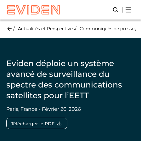
Skip
Open
Lancer/Fer
to
main
content
Actualités et Perspectives
Communiqués de presse
Eviden déploie un système
avancé de surveillance du
spectre des communications
satellites pour l’EETT
Paris, France - Février 26, 2026
Télécharger le PDF