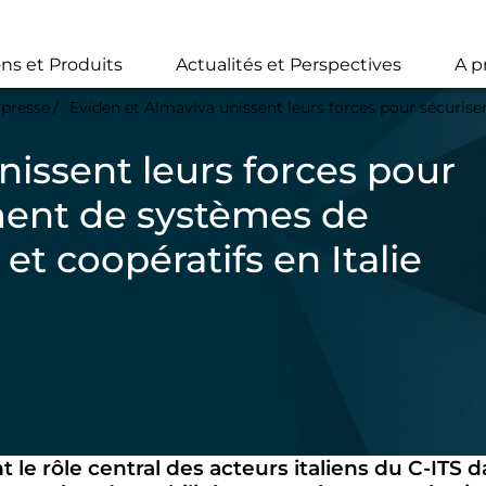
Skip
to
main
ons et Produits
Actualités et Perspectives
A p
content
presse
Eviden et Almaviva unissent leurs forces pour sécuriser le déploiement
nissent leurs forces pour
ment de systèmes de
 et coopératifs en Italie
 le rôle central des acteurs italiens du C-ITS