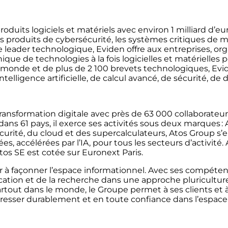
oduits logiciels et matériels avec environ 1 milliard d’eur
 les produits de cybersécurité, les systèmes critiques de
t que leader technologique, Eviden offre aux entreprises, 
e de technologies à la fois logicielles et matérielles pou
e monde et de plus de 2 100 brevets technologiques, Evid
elligence artificielle, de calcul avancé, de sécurité, de 
ransformation digitale avec près de 63 000 collaborateurs
ns 61 pays, il exerce ses activités sous deux marques : A
urité, du cloud et des supercalculateurs, Atos Group s’
es, accélérées par l’IA, pour tous les secteurs d’activité
tos SE est cotée sur Euronext Paris.
r à façonner l’espace informationnel. Avec ses compétenc
ation et de la recherche dans une approche pluricultu
artout dans le monde, le Groupe permet à ses clients et 
ogresser durablement et en toute confiance dans l’espace