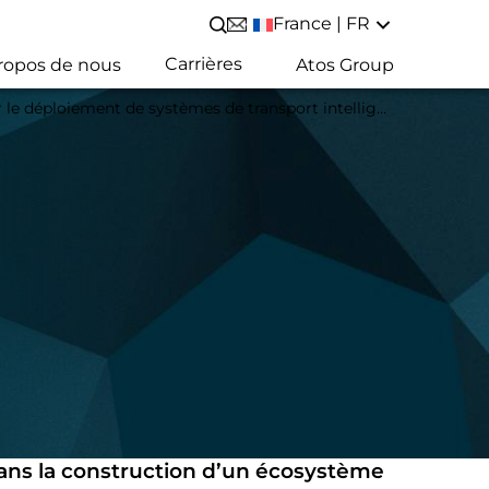
France | FR
Lancer/Fermer une recherche
Carrières
ropos de nous
Atos Group
 de systèmes de transport intelligents et coopératifs en Italie
 dans la construction d’un écosystème