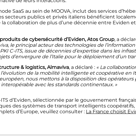
é native de leurs interactions.
 mode SaaS au sein de MOOVA, inclut des services d’hé
des secteurs publics et privés italiens bénéficient loc
e la collaboration de plus d’une décennie entre Eviden et
 produits de cybersécurité d’Eviden, Atos Group
, a déclar
aviva, le principal acteur des technologies de l’informat
PKI C-ITS, issue de décennies d’expertise dans les infra
jets d’envergure de l’Italie pour le déploiement d’un tra
structure & logistics, Almaviva
, a déclaré :
« La collaborat
 l’évolution de la mobilité intelligente et coopérative en
européen, nous mettons à la disposition des opérateurs p
t interopérable avec les standards continentaux. »
-ITS
d’
Eviden
, sélectionnée par le gouvernement français
liques
des
systèmes de transport intelligents coopératifs
omplets
d’
Europe
,
veuillez consulter :
La France choisit Ev