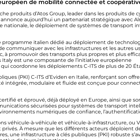
européen de mobilité connectée et coopérativ
anche produits
d’Atos Group
,
leader dans les produits de c
annonce aujourd’hui un partenariat stratégique avec A
helle nationale, le déploiement de systèmes de transport int
 le programme italien dédié au déploiement de technologi
 communiquer avec les infrastructures et les autres usag
fic, à promouvoir des transports plus propres et plus eff
Italy est une composante de l’initiative européenne
t qui coordonne les déploiements C-ITS de plus de 20 É
bliques (PKI) C-ITS d’Eviden en Italie, renforçant son offre
té intégrée, modulaire et fluide est conçue pour connec
ertifié et éprouvé, déjà déployé en Europe, ainsi que s
munications sécurisées pour systèmes de transport intel
vironnements numériques de confiance, l’authentificatio
ons véhicule-à-véhicule et véhicule-à-infrastructure, o
et privés. À mesure que les différents acteurs déploient
res, une infrastructure à clés publiques (PKI) robuste s’av