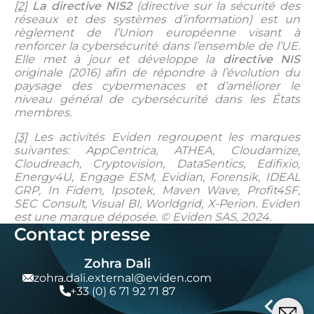
[2]
La directive NIS2
(directive sur la sécurité des
réseaux et des systèmes d’information) est un
règlement de l’Union européenne visant à
renforcer la cybersécurité dans l’ensemble de l’UE.
Elle met à jour et développe la
directive NIS
originale (2016) afin de répondre à l’évolution du
paysage des cybermenaces et d’améliorer le
niveau général de cybersécurité dans les États
membres.
[3]
Les activités Eviden regroupent les marques
suivantes: AppCentrica, ATHEA, Cloudamize,
Cloudreach, Cryptovision, DataSentics, Edifixio,
Energy4U, Engage ESM, Evidian, Forensik, IDEAL
GRP, In Fidem, Ipsotek, Maven Wave, Profit4SF,
SEC Consult, Visual BI, Worldgrid, X-Perion.
Eviden
est une marque déposée. © Eviden SAS, 2024.
Contact presse
Zohra Dali
zohra.dali.external@eviden.com
+33 (0) 6 71 92 71 87