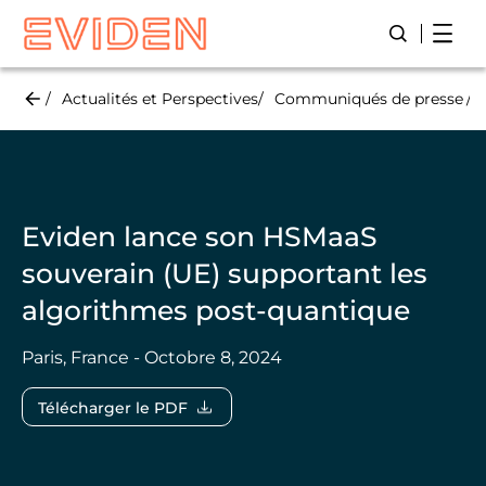
Skip
Open
Lancer/Fer
to
main
content
Actualités et Perspectives
Communiqués de presse
Eviden lance son HSMaaS
souverain (UE) supportant les
algorithmes post-quantique
Paris, France - Octobre 8, 2024
Télécharger le PDF