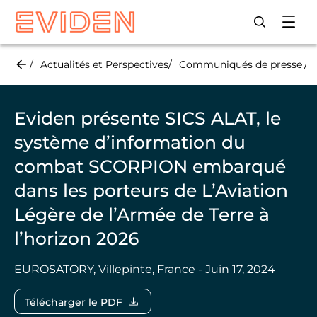
Skip
Open
Lancer/Fer
to
main
content
Actualités et Perspectives
Communiqués de presse
Eviden présente SICS ALAT, le
système d’information du
combat SCORPION embarqué
dans les porteurs de L’Aviation
Légère de l’Armée de Terre à
l’horizon 2026
EUROSATORY, Villepinte, France - Juin 17, 2024
Télécharger le PDF