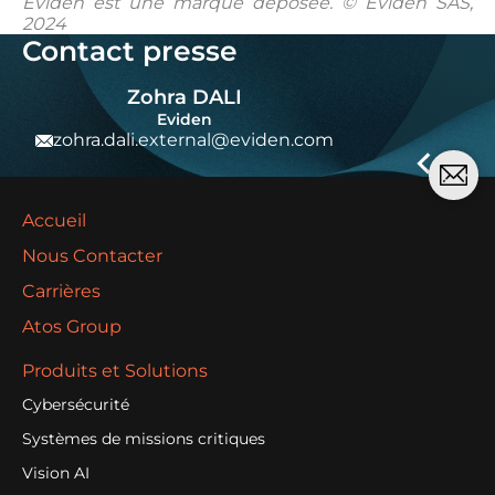
Eviden est une marque déposée. © Eviden SAS,
2024
Contact presse
Zohra DALI
Eviden
zohra.dali.external@eviden.com
Accueil
Nous Contacter
Carrières
Atos Group
Produits et Solutions
Cybersécurité
Systèmes de missions critiques
Vision AI