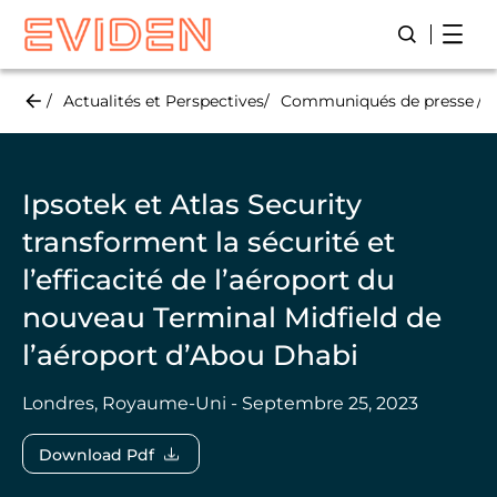
Skip
Open
Lancer/Fer
to
main
content
Actualités et Perspectives
Communiqués de presse
Ipsotek et Atlas Security
transforment la sécurité et
l’efficacité de l’aéroport du
nouveau Terminal Midfield de
l’aéroport d’Abou Dhabi
Londres, Royaume-Uni - Septembre 25, 2023
Download Pdf