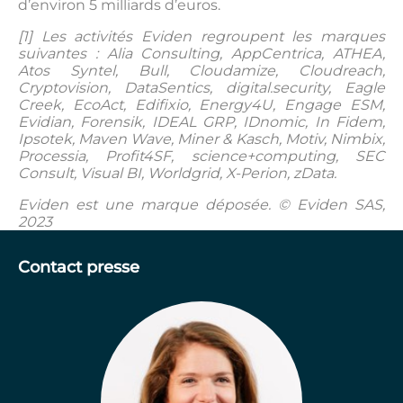
d’environ 5 milliards d’euros.
[1] Les activités Eviden regroupent les marques
suivantes : Alia Consulting, AppCentrica, ATHEA,
Atos Syntel, Bull, Cloudamize, Cloudreach,
Cryptovision, DataSentics, digital.security, Eagle
Creek, EcoAct, Edifixio, Energy4U, Engage ESM,
Evidian, Forensik, IDEAL GRP, IDnomic, In Fidem,
Ipsotek, Maven Wave, Miner & Kasch, Motiv, Nimbix,
Processia, Profit4SF, science+computing, SEC
Consult, Visual BI, Worldgrid, X-Perion, zData.
Eviden est une marque déposée. © Eviden SAS,
2023
Contact presse