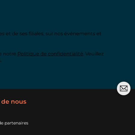
s et de ses filiales, sur nos événements et
de notre
Politique de confidentialité
. Veuillez
.
 de nous
e partenaires