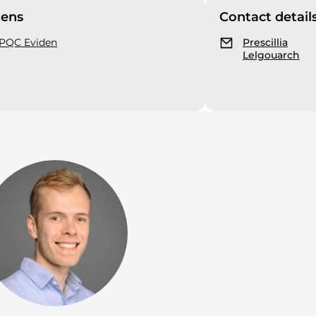
iens
Contact detail
PQC Eviden
Prescillia
Lelgouarch