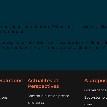
nications pertinentes d'Eviden, de ses sociétés affiliée
 tout moment.
n envoyant ce formulaire, vous acceptez les conditions 
ment nous veillons à ce que vos droits soient respectés
 Solutions
Actualités et
A propos
Perspectives
Gouvernance
Communiqués de presse
sions
Écosystème d
Actualités
Sites