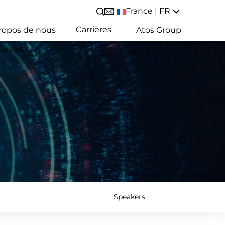
France | FR
Lancer/Fermer une recherche
Carrières
ropos de nous
Atos Group
hybride
Speakers