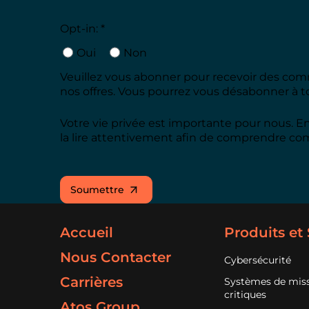
Opt-in: *
Oui
Non
Veuillez vous abonner pour recevoir des commu
nos offres. Vous pourrez vous désabonner à
Votre vie privée est importante pour nous. E
la lire attentivement afin de comprendre com
Soumettre
Accueil
Produits et
Nous Contacter
Cybersécurité
Carrières
Systèmes de mis
critiques
Atos Group