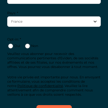
Pays: *
Opt-in: *
Oui
Non
Veuillez vous abonner pour recevoir des
communications pertinentes d'Eviden, de ses sociétés
affiliées et de ses filiales, sur nos événements et nos
offres. Vous pourrez vous désabonner à tout moment.
Votre vie privée est importante pour nous. En envoyant
ce formulaire, vous acceptez les conditions de
notre
Politique de confidentialité
. Veuillez la lire
attentivement afin de comprendre comment nous
veillons à ce que vos droits soient respectés.