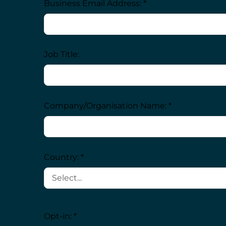
Business Email Address: *
Job Title:
Company/Organisation Name: *
Country: *
Opt-in: *