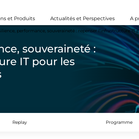
Skip
to
main
ons et Produits
Actualités et Perspectives
A p
content
ilience, performance, souveraineté : repenser l’infrastructure IT 
ce, souveraineté :
ure IT pour les
s
Replay
Programme