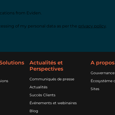
cations from Eviden.
cessing of my personal data as per the
privacy policy
.
 Solutions
Actualités et
A propos
Perspectives
Gouvernance
Communiqués de presse
sions
Écosystème d
Actualités
Sites
Succès Clients
Événements et webinaires
Blog