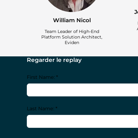
J
William Nicol
Team Leader of High-End
Platform Solution Architect,
Eviden
Regarder le replay
First Name: *
Last Name: *