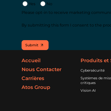
Yes
No
Please opt-in to receive marketing communi
By submitting this form I consent to the pro
Submit
Accueil
Produits et
Nous Contacter
Cybersécurité
Carrières
Systèmes de mis
critiques
Atos Group
Vision AI