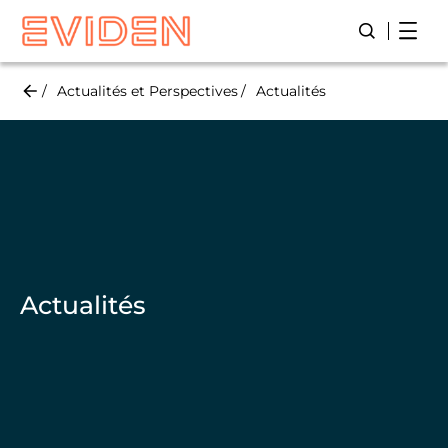
Skip
Open
Lancer/Fer
to
main
content
Actualités et Perspectives
Actualités
Actualités