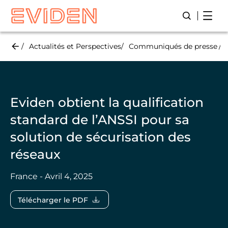
Skip
Open
Lancer/Fer
to
main
content
Actualités et Perspectives
Communiqués de presse
Eviden obtient la qualification
standard de l’ANSSI pour sa
solution de sécurisation des
réseaux
France - Avril 4, 2025
Télécharger le PDF