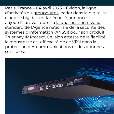
Paris, France – 04 avril 2025
–
Eviden
, la ligne
d’activités du
groupe Atos
leader dans le digital, le
cloud, le big data et la sécurité, annonce
aujourd’hui avoir obtenu
la qualification niveau
standard de l’Agence nationale de la sécurité des
systèmes d’information (ANSSI) pour son produit
Trustway IP Protect
. Ce jalon atteste de la fiabilité,
la robustesse et l’efficacité de ce VPN dans la
protection des communications et des données
sensibles.