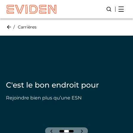
Skip
page 
page 1 / 17
to
main
content
Carrières
C'est le bon endroit pour
Rejoindre bien plus qu’une ESN