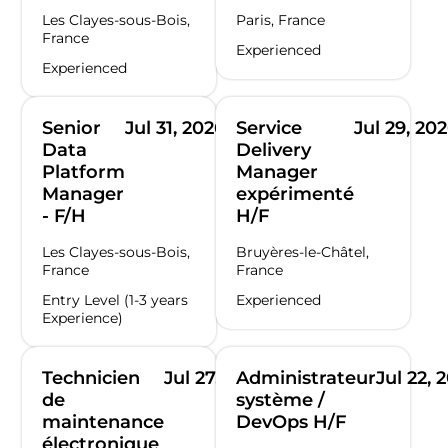
Les Clayes-sous-Bois,
Paris, France
France
Experienced
Experienced
Senior
Jul 31, 2026
Service
Jul 29, 20
Data
Delivery
Platform
Manager
Manager
expérimenté
- F/H
H/F
Les Clayes-sous-Bois,
Bruyères-le-Châtel,
France
France
Entry Level (1-3 years
Experienced
Experience)
Technicien
Jul 27, 2026
Administrateur
Jul 22, 
de
système /
maintenance
DevOps H/F
électronique