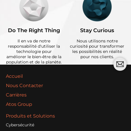
Do The Right Thing
Stay Curious
Il en va de notre
Nous utilisons notre
responsabilité d'utiliser la
curiosité pour transformer
technologie pour
les possibilités en réalité
améliorer le bien-être de la
pour nos clients.
population et de la planète.
Accueil
Nous Contacter
Carrières
Atos Group
Produits et Solutions
Cybersécurité