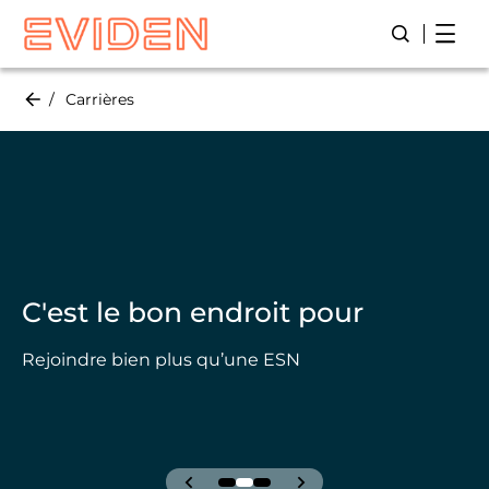
Skip
Resul
Result upda
to
main
content
Carrières
C'est le bon endroit pour
Rejoindre bien plus qu’une ESN