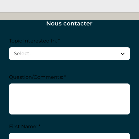
Nous contacter
Topic Interested In: *
Question/Comments: *
First Name: *