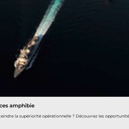
ces amphibie
indre la supériorité opérationnelle ? Découvrez les opportunités