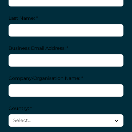
Last Name: *
Business Email Address: *
Company/Organisation Name: *
Country: *