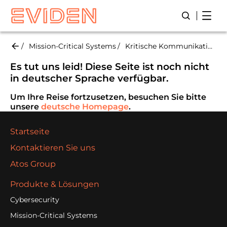
Skip
Open
Suche öffn
to
main
content
Mission-Critical Systems
Kritische Kommunikation
Es tut uns leid! Diese Seite ist noch nicht
in deutscher Sprache verfügbar.
Um Ihre Reise fortzusetzen, besuchen Sie bitte
unsere
deutsche Homepage
.
Startseite
Kontaktieren Sie uns
Atos Group
Produkte & Lösungen
Cybersecurity
Mission-Critical Systems