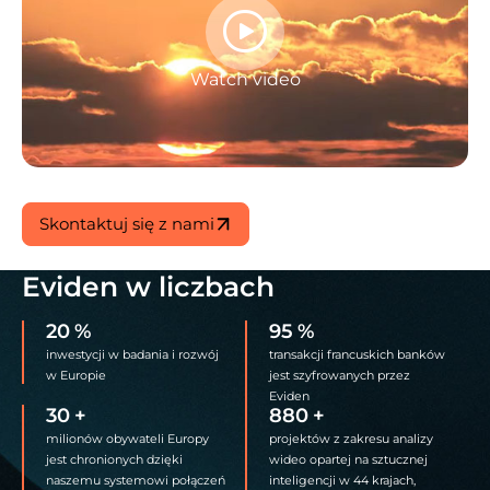
Watch video
Skontaktuj się z nami
Eviden w liczbach
20
%
95
%
inwestycji w badania i rozwój
transakcji francuskich banków
w Europie
jest szyfrowanych przez
Eviden
30
+
880
+
milionów obywateli Europy
projektów z zakresu analizy
jest chronionych dzięki
wideo opartej na sztucznej
naszemu systemowi połączeń
inteligencji w 44 krajach,