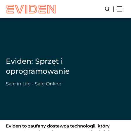
Skip
Open
Open/Close
to
main
content
Eviden: Sprzęt i
oprogramowanie
Safe in Life - Safe Online
Eviden to zaufany dostawca technologii, który