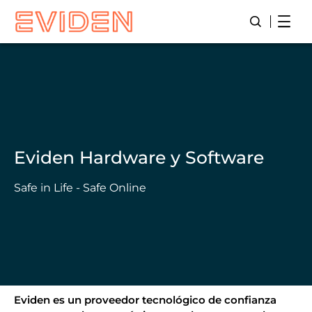
Skip
Open
Abre/ Cierr
to
main
content
Eviden Hardware y Software
Safe in Life - Safe Online
Eviden es un proveedor tecnológico de confianza