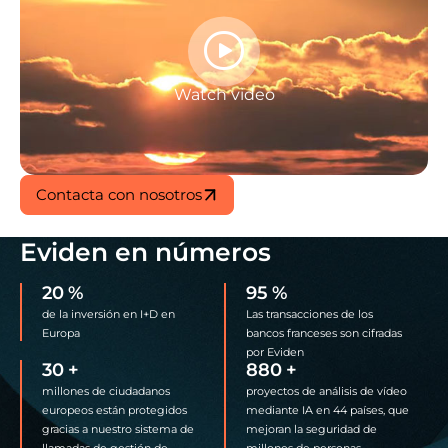
Watch video
Contacta con nosotros
Eviden en números
20
%
95
%
de la inversión en I+D en
Las transacciones de los
Europa
bancos franceses son cifradas
por Eviden
30
+
880
+
millones de ciudadanos
proyectos de análisis de vídeo
europeos están protegidos
mediante IA en 44 países, que
gracias a nuestro sistema de
mejoran la seguridad de
llamadas de gestión de
millones de personas