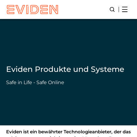
Skip
Open
Suche öffn
to
main
content
Eviden Produkte und Systeme
Safe in Life - Safe Online
Eviden ist ein bewährter Technologieanbieter, der das