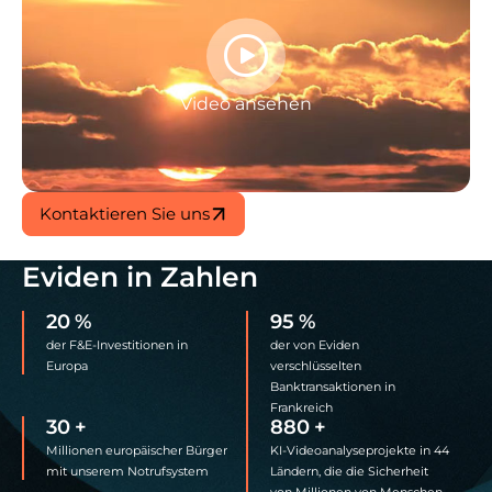
Video ansehen
Kontaktieren Sie uns
Eviden in Zahlen
20
%
95
%
der F&E-Investitionen in
der von Eviden
Europa
verschlüsselten
Banktransaktionen in
Frankreich
30
+
880
+
Millionen europäischer Bürger
KI-Videoanalyseprojekte in 44
mit unserem Notrufsystem
Ländern, die die Sicherheit
von Millionen von Menschen