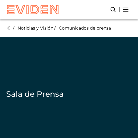
Skip
Open
Abre/ Cierr
to
main
content
Noticias y Visión
Comunicados de prensa
Sala de Prensa