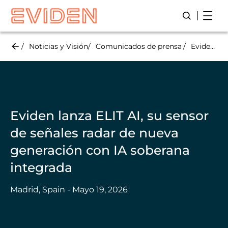
Skip
Open
Abre/ Cierr
to
main
content
Noticias y Visión
Comunicados de prensa
Eviden lanza ELIT AI, su sensor de señales radar de nueva generación con IA soberana integrada
Eviden lanza ELIT AI, su sensor
de señales radar de nueva
generación con IA soberana
integrada
Madrid, Spain - Mayo 19, 2026