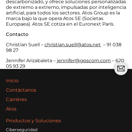
descarbonizado, y ofrece soluciones personalizadas
de extremo a extremo, impulsadas por inteligencia
artificial, para todos los sectores. Atos Group es la
marca bajo la que opera Atos SE (Societas
Europaea). Atos SE cotiza en el Euronext París.
Contacto
Christian Suell –
christian.suell@atos.net
– 91 038
98 27
Jennifer Arizabaleta –
jennifer@gpscom.com
– 620
05 93 29
Inicio
Contáctanos
Carrières
Atos
Productos y Soluciones
Ciberseguridad