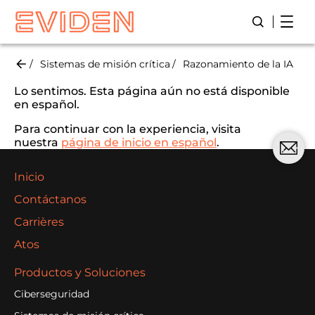
Skip
Open
Abre/ Cierr
to
main
content
Sistemas de misión crítica
Razonamiento de la IA
Lo sentimos. Esta página aún no está disponible
en español.
Para continuar con la experiencia, visita
nuestra
página de inicio en español
.
Inicio
Contáctanos
Carrières
Atos
Productos y Soluciones
Ciberseguridad