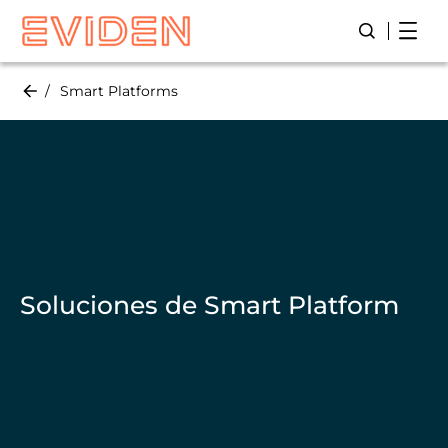
Skip
Open
Abre/ Cierr
to
main
content
Smart Platforms
Soluciones de Smart Platform