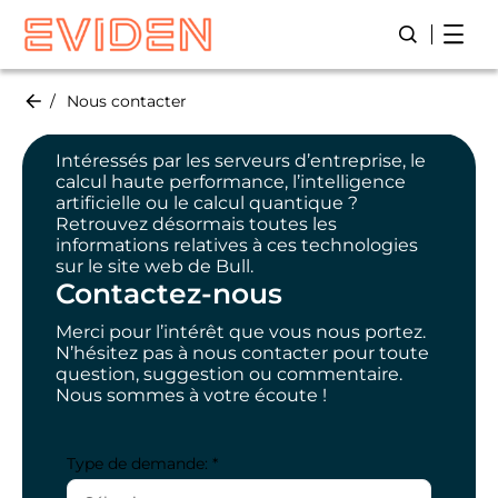
Skip
Open
Lancer/Fer
to
main
content
Nous contacter
Intéressés par les serveurs d’entreprise, le
calcul haute performance, l’intelligence
artificielle ou le calcul quantique ?
Retrouvez désormais toutes les
informations relatives à ces technologies
sur
le site web de Bul
l.
Contactez-nous
Merci pour l’intérêt que vous nous portez.
N’hésitez pas à nous contacter pour toute
question, suggestion ou commentaire.
Nous sommes à votre écoute !
Type de demande: *