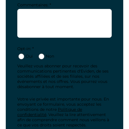
Commentaires: *
Opt-in: *
Oui
Non
Veuillez vous abonner pour recevoir des
communications pertinentes d'Eviden, de ses
sociétés affiliées et de ses filiales, sur nos
événements et nos offres. Vous pourrez vous
désabonner à tout moment.
Votre vie privée est importante pour nous. En
envoyant ce formulaire, vous acceptez les
conditions de notre
Politique de
confidentialité
. Veuillez la lire attentivement
afin de comprendre comment nous veillons à
ce que vos droits soient respectés.