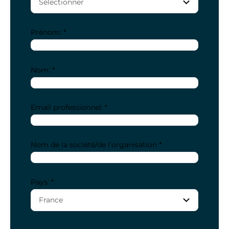
Prénom: *
Nom: *
Email professionnel: *
Nom de la société/de l’organisation *
Pays: *