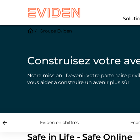
Soluti
Groupe Eviden
Les défis actuels son
infinies
Les défis les plus urgents et complexes du 
imaginer. Nous vous proposons de transformer 
Eviden en chiffres
Ecos
Safe in Life - Safe Online