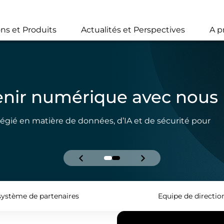
Skip
to
main
ons et Produits
Actualités et Perspectives
A p
content
t autant de possibilités
monde nécessitent des solutions qui restent encore à
ces possibilités en réalités.
ystème de partenaires
Equipe de directio