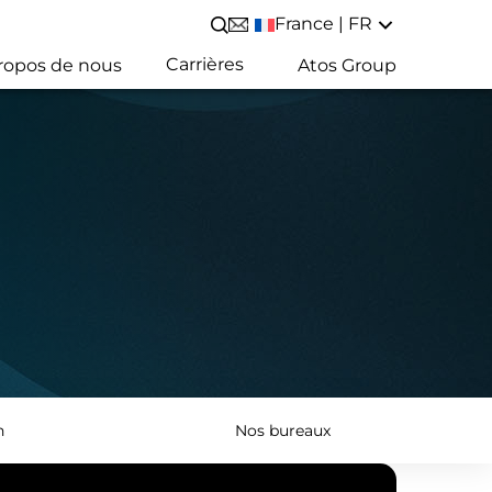
France | FR
Lancer/Fermer une recherche
Carrières
ropos de nous
Atos Group
n
Nos bureaux