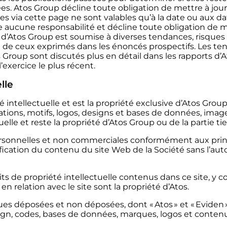
es. Atos Group décline toute obligation de mettre à jou
les via cette page ne sont valables qu’à la date ou aux da
aucune responsabilité et décline toute obligation de me
d’Atos Group est soumise à diverses tendances, risques e
t de ceux exprimés dans les énoncés prospectifs. Les ten
tos Group sont discutés plus en détail dans les rapports 
exercice le plus récent.
lle
 intellectuelle et est la propriété exclusive d’Atos Group
rmations, motifs, logos, designs et bases de données, imag
tuelle et reste la propriété d’Atos Group ou de la partie tie
personnelles et non commerciales conformément aux princi
ification du contenu du site Web de la Société sans l’auto
its de propriété intellectuelle contenus dans ce site, y 
 en relation avec le site sont la propriété d’Atos.
s déposées et non déposées, dont « Atos » et « Eviden »
ign, codes, bases de données, marques, logos et contenu