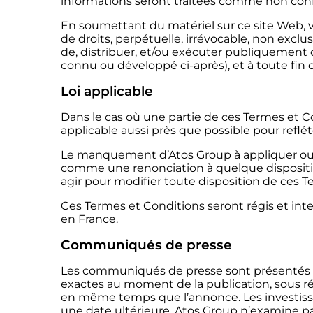
informations seront traitées comme non conf
En soumettant du matériel sur ce site Web, v
de droits, perpétuelle, irrévocable, non exclus
de, distribuer, et/ou exécuter publiquement 
connu ou développé ci-après), et à toute fin 
Loi applicable
Dans le cas où une partie de ces Termes et Co
applicable aussi près que possible pour refléte
Le manquement d’Atos Group à appliquer ou ins
comme une renonciation à quelque disposition
agir pour modifier toute disposition de ces T
Ces Termes et Conditions seront régis et int
en France.
Communiqués de presse
Les communiqués de presse sont présentés su
exactes au moment de la publication, sous ré
en même temps que l’annonce. Les investisse
une date ultérieure. Atos Group n’examine pa