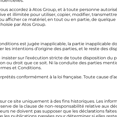
identielles.
ous accordez à Atos Group, et à toute personne autorisé
ive et illimitée pour utiliser, copier, modifier, transmett
ou afficher ce matériel, en tout ou en partie, de quelqu
choisie par Atos Group.
nditions est jugée inapplicable, la partie inapplicable d
r les intentions d’origine des parties, et le reste des di
ister sur l’exécution stricte de toute disposition du p
 ou droit que ce soit. Ni la conduite des parties mentio
ermes et Conditions.
erprétés conformément à la loi française. Toute cause d’
r ce site uniquement à des fins historiques. Les inform
serve de la clause de non-responsabilité relative aux dé
urs ne doivent pas supposer que les déclarations faite
s les publications passées pour déterminer si elles rest