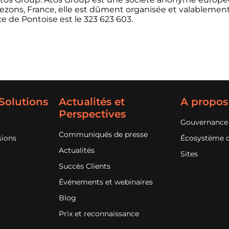
 Bezons, France, elle est dûment organisée et valablement 
 de Pontoise est le 323 623 603.
 Solutions
Actualités et
A propos
Perspectives
Gouvernance
Communiqués de presse
sions
Écosystème d
Actualités
Sites
Succès Clients
Événements et webinaires
Blog
Prix et reconnaissance