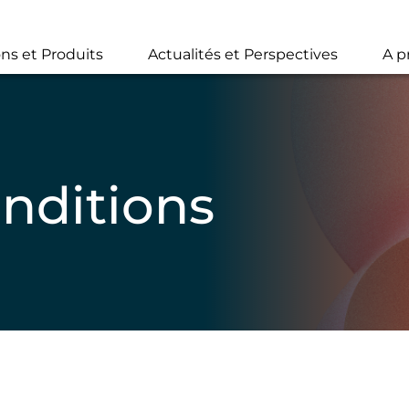
Skip
to
main
ons et Produits
Actualités et Perspectives
A p
content
nditions