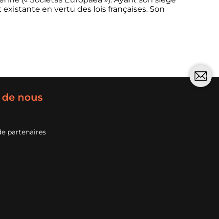
existante en vertu des lois françaises. Son
 de nous
e partenaires