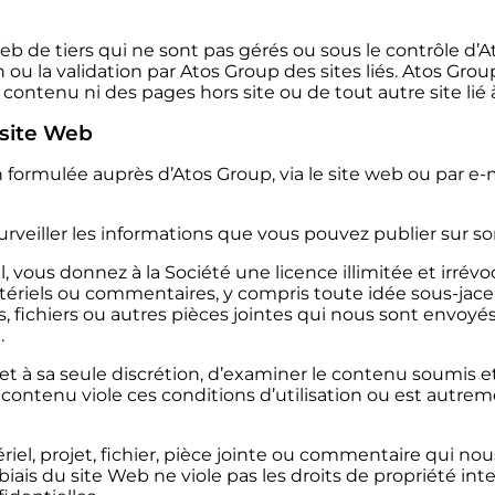
eb de tiers qui ne sont pas gérés ou sous le contrôle d’A
u la validation par Atos Group des sites liés. Atos Group
ontenu ni des pages hors site ou de tout autre site lié à 
site Web
ormulée auprès d’Atos Group, via le site web ou par e-m
veiller les informations que vous pouvez publier sur so
vous donnez à la Société une licence illimitée et irrévoc
ériels ou commentaires, y compris toute idée sous-jacen
s, fichiers ou autres pièces jointes qui nous sont envoyés).
.
et à sa seule discrétion, d’examiner le contenu soumis e
e contenu viole ces conditions d’utilisation ou est autre
riel, projet, fichier, pièce jointe ou commentaire qui n
iais du site Web ne viole pas les droits de propriété inte