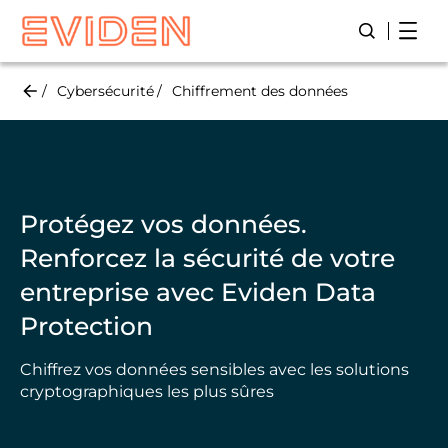
Skip
Open
Lancer/Fer
to
main
content
Cybersécurité
Chiffrement des données
Protégez vos données.
Renforcez la sécurité de votre
entreprise avec Eviden Data
Protection
Chiffrez vos données sensibles avec les solutions
cryptographiques les plus sûres