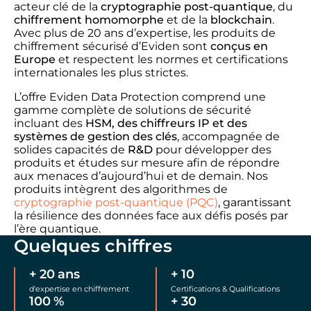
acteur clé de la
cryptographie post-quantique
, du
chiffrement homomorphe
et de la
blockchain
.
Avec plus de 20 ans d’expertise, les produits de
chiffrement sécurisé d’Eviden
sont
conçus en
Europe
et respectent les normes et certifications
internationales les plus strictes.
L’offre Eviden Data Protection
comprend une
gamme complète de solutions de sécurité
incluant des
HSM,
des
chiffreurs IP
et des
systèmes de
gestion des clés
,
accompagnée
de
solides capacités de
R&D
pour
développer des
produits et études
sur mesure
afin de
répondre
aux menaces d’aujourd’hui
et
de demain.
Nos
produits intègrent des algorithmes de
cryptographie post-quantique (PQC)
, garantissant
la résilience des données face aux défis posés par
l’ère quantique.
Quelques chiffres
+
20
ans
+
10
d'expertise en chiffrement
Certifications & Qualifications
100
%
+
30