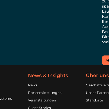
zu
sp
Lau
Kon
Ihr
Ab
Be
Bit
Wa
A
News & Insights
Über uns
News
Geschäftslei
Pressemitteilungen
Unser Partn
Systems
Veranstaltungen
Standorte
Client Stories