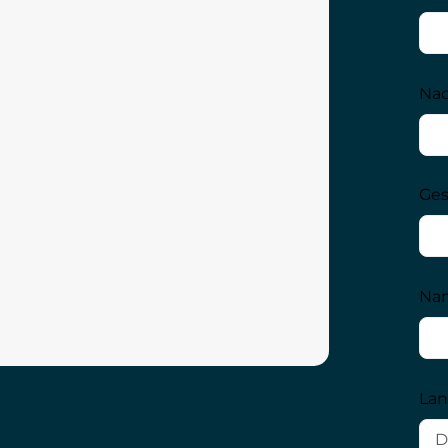
Nac
Ges
Nam
Land