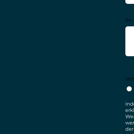
Ihr
Ver
In
erk
Wer
we
de