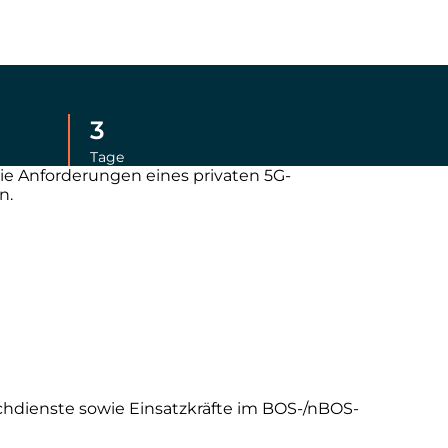
3
Tage
 die Anforderungen eines privaten 5G-
n.
n
achdienste sowie Einsatzkräfte im BOS-/nBOS-