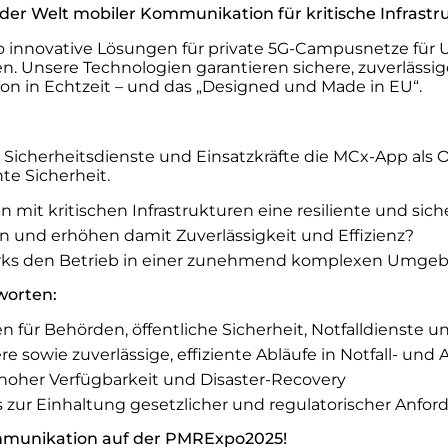
er Welt mobiler Kommunikation für kritische Infrastru
olio innovative Lösungen für private 5G-Campusnetze für
n. Unsere Technologien garantieren sichere, zuverläss
ion in Echtzeit – und das „Designed und Made in EU“.
, Sicherheitsdienste und Einsatzkräfte die MCx-App al
te Sicherheit.
mit kritischen Infrastrukturen eine resiliente und sic
en und erhöhen damit Zuverlässigkeit und Effizienz?
ks den Betrieb in einer zunehmend komplexen Umgeb
worten:
n für Behörden, öffentliche Sicherheit, Notfalldienste
ere sowie zuverlässige, effiziente Abläufe in Notfall- u
t hoher Verfügbarkeit und Disaster-Recovery
ur Einhaltung gesetzlicher und regulatorischer Anfo
mmunikation auf der PMRExpo2025!