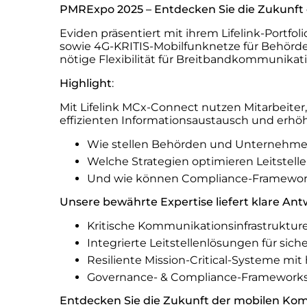
PMRExpo 2025 – Entdecken Sie die Zukunft d
Eviden präsentiert mit ihrem Lifelink-Portf
sowie 4G-KRITIS-Mobilfunknetze für Behörde
nötige Flexibilität für Breitbandkommunikat
Highlight
:
Mit Lifelink MCx-Connect nutzen Mitarbeiter
effizienten Informationsaustausch und erhöh
Wie stellen Behörden und Unternehmen 
Welche Strategien optimieren Leitstell
Und wie können Compliance-Framewor
Unsere bewährte Expertise liefert klare Ant
Kritische Kommunikationsinfrastrukture
Integrierte Leitstellenlösungen für sich
Resiliente Mission-Critical-Systeme mi
Governance- & Compliance-Frameworks z
Entdecken Sie die Zukunft der mobilen Ko