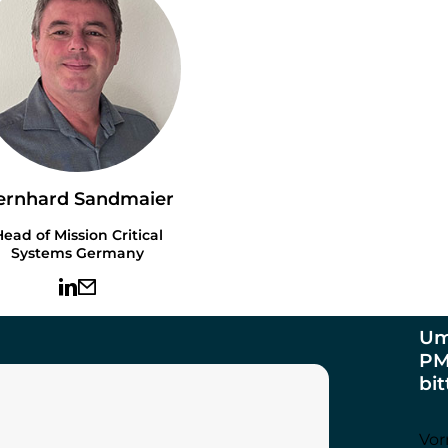
ernhard Sandmaier
ead of Mission Critical
Systems Germany
Um
PM
bi
Vor