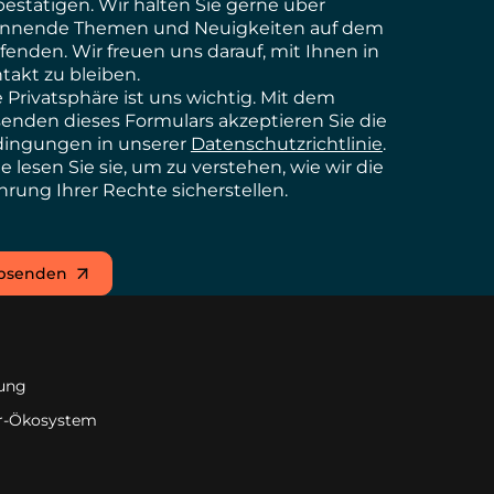
bestätigen
. Wir
halten
Sie gerne
über
annende
Themen
und
Neuigkeiten
auf dem
fenden
. Wir
freuen
uns
darauf
,
mit
Ihnen in
takt
zu
bleiben
.
e
Privatsphäre
ist
uns
wichtig
. Mit dem
senden
dieses Formulars
akzeptieren
Sie die
dingungen
in
unserer
Datenschutzrichtlinie
.
te
lesen
Sie
sie
, um zu verstehen,
wie
wir
die
hrung
Ihrer
Rechte
sicherstellen
.
bsenden
tung
er-Ökosystem