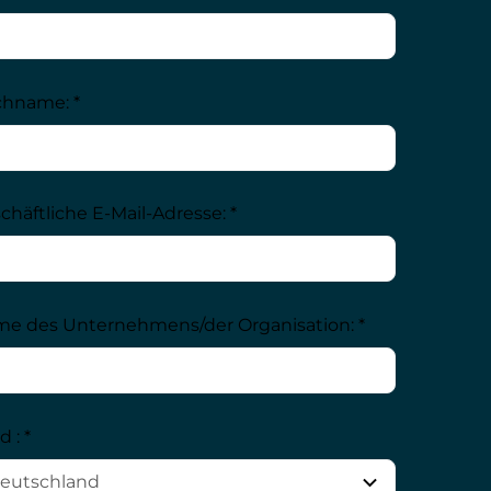
hname: *
chäftliche E-Mail-Adresse: *
e des Unternehmens/der Organisation: *
 : *