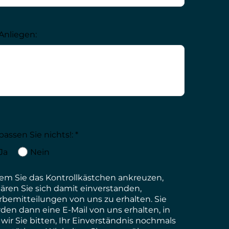
 Anliegen:
passen Sie nichts!: *
Ja
Nein
dem
Sie das
Kontrollkästchen
ankreuzen
,
lären
Sie
sich
damit
einverstanden
,
bemitteilungen
von
uns
zu
erhalten
. Sie
rden
dann
eine
E-Mail von
uns
erhalten
, in
r
wir
Sie bitten,
Ihr
Einverständnis
nochmals