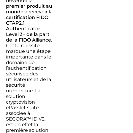
devenue le
premier produit au
monde
à recevoir la
certification FIDO
CTAP2.1
Authenticator
Level
3+ de la
part
de la
FIDO Alliance
.
Cette réussite
marque une étape
importante
dans le
domaine de
l’
authentification
sécurisée des
utilisateurs et
de
la
sécurité
numérique
. L
a
solution
cryptovision
ePasslet s
uite
associée à
SECORA™ ID V2,
est
en effet
la
première solution