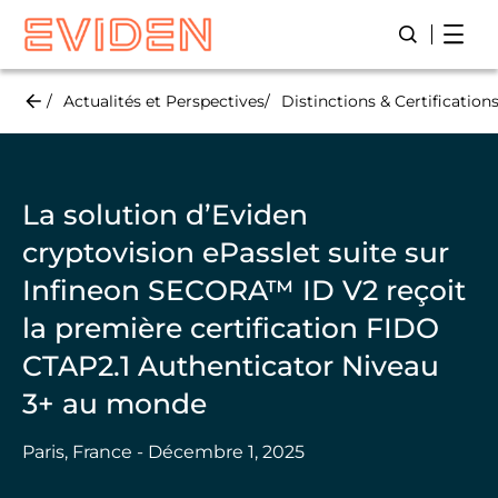
Skip
Open
Lancer/Fer
to
main
content
Actualités et Perspectives
Distinctions & Certification
La solution d’Eviden
cryptovision ePasslet suite sur
Infineon SECORA™ ID V2 reçoit
la première certification FIDO
CTAP2.1 Authenticator Niveau
3+ au monde
Paris, France - Décembre 1, 2025