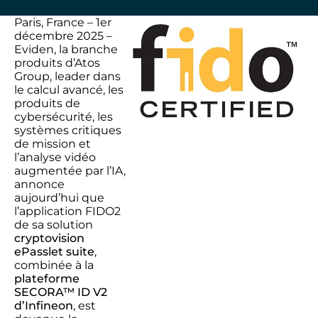
Paris, France – 1er
décembre 2025 –
Eviden
, la branche
produits
d’
Ato
s
Group
,
leader dans
le calcul avancé, les
produits de
cybersécurité, les
systèmes critiques
de mission
et
l’analyse vidéo
augmentée par l’IA
,
annonce
aujourd’hui
que
l’
application FIDO2
de
s
a
solution
cryptovision
ePasslet s
uite
,
combinée à la
plateforme
SECORA™ ID V2
d’
Infineon
, est