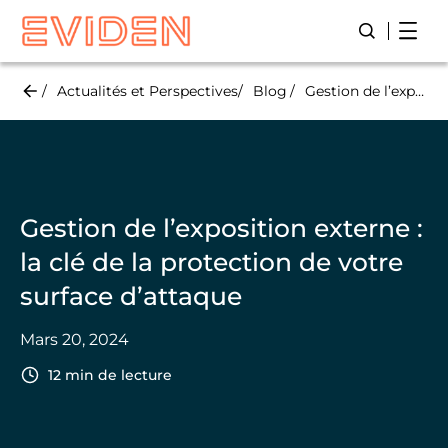
Skip
Open
Lancer/Fer
to
main
content
Actualités et Perspectives
Blog
Gestion de l’exposition externe : la clé de la protection de votre surface d’attaque
Gestion de l’exposition externe :
la clé de la protection de votre
surface d’attaque
Mars 20, 2024
12 min de lecture