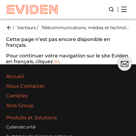
Skip
Open
Lancer/Fer
to
main
content
Secteurs
Télécommunications, médias et technologies
Cette page n’est pas encore disponible en
français.
Pour continuer votre navigation sur le site Eviden
en français, cliquez
ici
.
Accueil
Nous Contacter
Carrières
Atos Group
Produits et Solutions
Cybersécurité