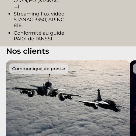
OTAN/EU (STANAG,
….)​
Streaming flux vidéo
STANAG 3350; ARINC
818​
Conformité au guide
PA101 de l'ANSSI​
Nos clients
Communiqué de presse