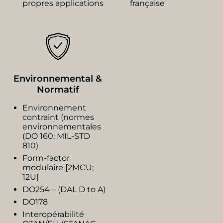
propres applications
française
Environnemental &
Normatif
Environnement
contraint (normes
environnementales
(DO 160; MIL-STD
810)​
Form-factor
modulaire ​[2MCU;
12U]
DO254 – (DAL D to A)
DO178
Interopérabilité