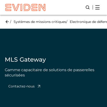
Skip
Open
Lancer/Fer
to
main
content
Systèmes de missions critiques
Electronique de défen
MLS Gateway
Gamme capacitaire de solutions de passerelles
sécurisées ​
Contactez-nous