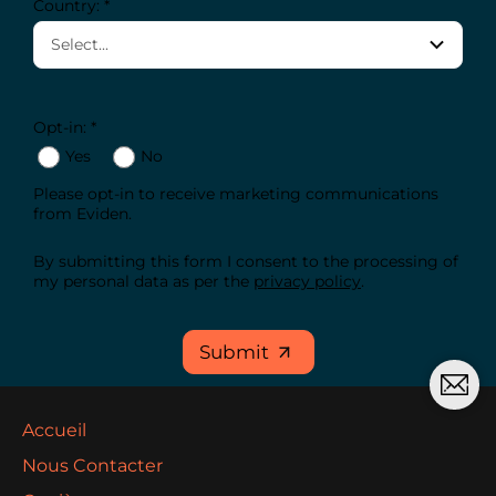
Country: *
Opt-in: *
Yes
No
Please opt-in to receive marketing communications
from Eviden.
By submitting this form I consent to the processing of
my personal data as per the
privacy policy
.
Submit
Accueil
Nous Contacter