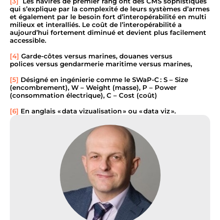
[3]
Les navires de premier rang ont des CMS sophistiqués
qui s’explique par la complexité de leurs systèmes d’armes
et également par le besoin fort d’interopérabilité
en multi
milieux et interalliés
.
Le coût de l’interopérabilité a
aujourd’hui fortement diminué
et devient plus facilement
accessible
.
[4]
Garde-côtes versus marines, douanes versus
police
s
versus
gendarmerie maritime versus
marines,
[5]
Désigné en ingénierie comme le SWaP-C :
S – Size
(encombrement), W – Weight (masse), P – Power
(consommation électrique)
,
C – Cost (coût)
[6]
En anglais « data vizualisation » ou « data viz ».