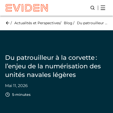
Skip
Open
Lancer/Fer
to
main
content
Actualités et Perspectives
Blog
Du patrouilleur à la corvette : l’enjeu de la numérisation des unités navales légères
Du patrouilleur à la corvette :
l’enjeu de la numérisation des
unités navales légères
Mai 11, 2026
5-minutes