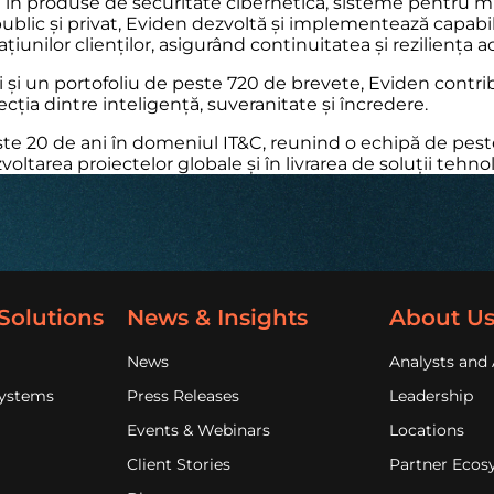
în produse de securitate cibernetică, sisteme pentru misiu
ublic și privat, Eviden dezvoltă și implementează capabili
iunilor clienților, asigurând continuitatea și reziliența a
i și un portofoliu de peste 720 de brevete, Eviden contrib
rsecția dintre inteligență, suveranitate și încredere.
te 20 de ani în domeniul IT&C, reunind o echipă de peste 
voltarea proiectelor globale și în livrarea de soluții tehn
Solutions
News & Insights
About U
News
Analysts and 
Systems
Press Releases
Leadership
Events & Webinars
Locations
Client Stories
Partner Ecos