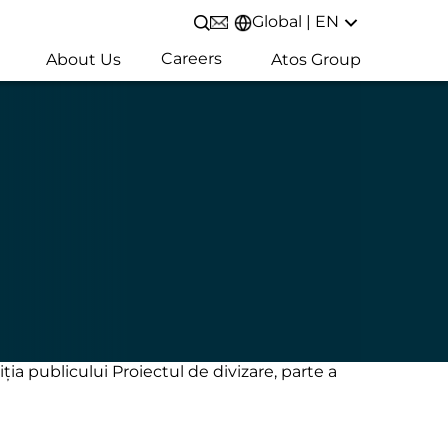
Global | EN
Open/Close search
Careers
About Us
Atos Group
ia publicului Proiectul de divizare, parte a