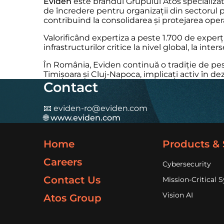
Eviden
este brandul Grupului Atos specializat 
de încredere pentru organizații din sectorul p
contribuind la consolidarea și protejarea operaț
Valorificând expertiza a peste 1.700 de experț
infrastructurilor critice la nivel global, la inte
În România, Eviden continuă o tradiție de pes
Timișoara și Cluj-Napoca, implicați activ în dez
Contact
📧
eviden-ro@eviden.com
🌐
www.eviden.com
Home
Products & 
Careers
Cybersecurity
Contact Us
Mission-Critical 
Vision AI
Atos Group