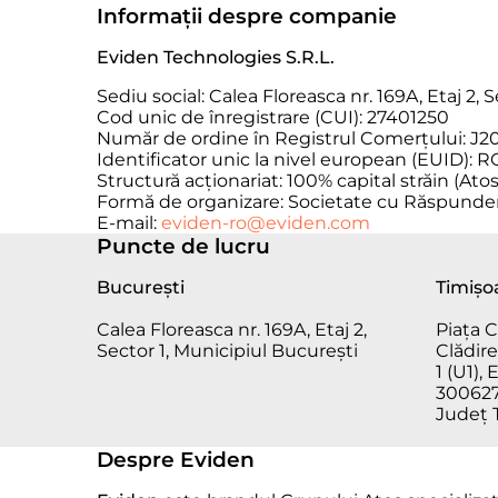
Informații despre companie
Eviden Technologies S.R.L.
Sediu social: Calea Floreasca nr. 169A, Etaj 2,
Cod unic de înregistrare (CUI): 27401250
Număr de ordine în Registrul Comerțului: 
Identificator unic la nivel european (EUID
Structură acționariat: 100% capital străin (Atos
Formă de organizare: Societate cu Răspundere
E-mail:
eviden-ro@eviden.com
Puncte de lucru
București
Timișo
Calea Floreasca nr. 169A, Etaj 2,
Piața C
Sector 1, Municipiul București
Clădir
1 (U1),
300627,
Județ 
Despre Eviden