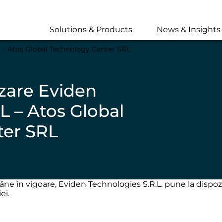
Skip
to
main
Solutions & Products
News & Insights
content
L – Atos Global Technology Center SRL
izare Eviden
L – Atos Global
ter SRL
âne în vigoare, Eviden Technologies S.R.L. pune la dispoziț
ei.