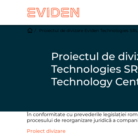
Proiectul de divizare Eviden Technologies SR
Proiectul de div
Technologies SR
Technology Cen
În conformitate cu prevederile legislației rom
procesului de reorganizare juridică a compani
Proiect divizare