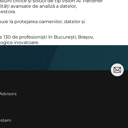
ni critice și soluții de tip vision AI. Partener
tăți avansate de analiză a datelor,
cestora.
uie la protejarea oamenilor, datelor și
130 de profesioniști în București, Brașov,
ologice inovatoare.
s
Advisors
ystem