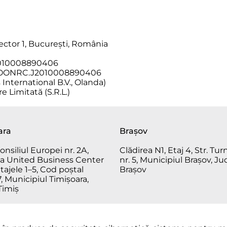
 Sector 1, București, România
J2010008890406
): ROONRC.J2010008890406
 International B.V., Olanda)
 Limitată (S.R.L.)
ara
Brașov
onsiliul Europei nr. 2A,
Clădirea N1, Etaj 4, Str. Tur
ea United Business Center
nr. 5, Municipiul Brașov, Ju
 Etajele 1–5, Cod poștal
Brașov
 Municipiul Timișoara,
Timiș